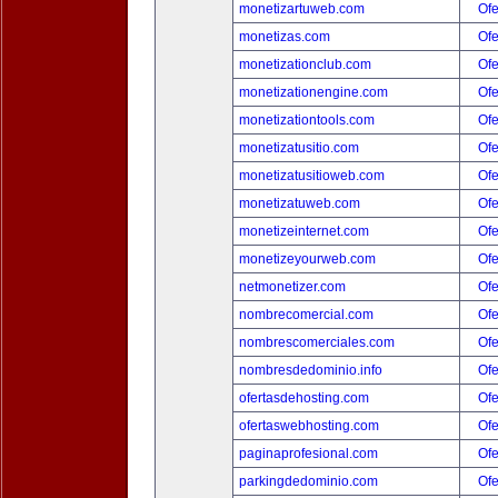
monetizartuweb.com
Ofe
monetizas.com
Ofe
monetizationclub.com
Ofe
monetizationengine.com
Ofe
monetizationtools.com
Ofe
monetizatusitio.com
Ofe
monetizatusitioweb.com
Ofe
monetizatuweb.com
Ofe
monetizeinternet.com
Ofe
monetizeyourweb.com
Ofe
netmonetizer.com
Ofe
nombrecomercial.com
Ofe
nombrescomerciales.com
Ofe
nombresdedominio.info
Ofe
ofertasdehosting.com
Ofe
ofertaswebhosting.com
Ofe
paginaprofesional.com
Ofe
parkingdedominio.com
Ofe