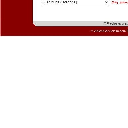
[Pág. princi
** Precios expre
© 2002/2022 Solo10.com