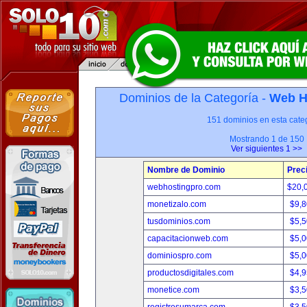
Dominios de la Categoría -
Web H
151 dominios en esta categ
Mostrando 1 de 150
Ver siguientes 1 >>
Nombre de Dominio
Prec
webhostingpro.com
$20,
monetizalo.com
$9,
tusdominios.com
$5,
capacitacionweb.com
$5,
dominiospro.com
$5,
productosdigitales.com
$4,
monetice.com
$3,