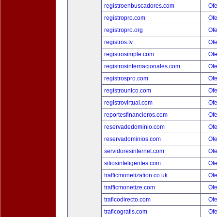
registroenbuscadores.com
Ofe
registropro.com
Ofe
registropro.org
Ofe
registros.tv
Ofe
registrosimple.com
Ofe
registrosinternacionales.com
Ofe
registrospro.com
Ofe
registrounico.com
Ofe
registrovirtual.com
Ofe
reportesfinancieros.com
Ofe
reservadedominio.com
Ofe
reservadominios.com
Ofe
servidoresinternet.com
Ofe
sitiosinteligentes.com
Ofe
trafficmonetization.co.uk
Ofe
trafficmonetize.com
Ofe
traficodirecto.com
Ofe
traficogratis.com
Ofe