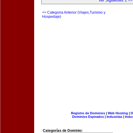
Ver Siguientes 1 >>
<< Categoria Anterior (Viajes,Turismo y
Hospedaje)
Registro de Dominios
|
Web Hosting
|
D
Dominios Expirados
|
Industrias
|
Indu
Categorías de Dominio: