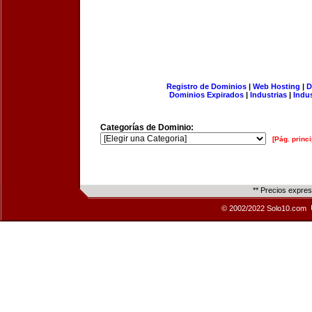
Registro de Dominios
|
Web Hosting
|
D
Dominios Expirados
|
Industrias
|
Indu
Categorías de Dominio:
[Pág. princi
** Precios expre
© 2002/2022 Solo10.com