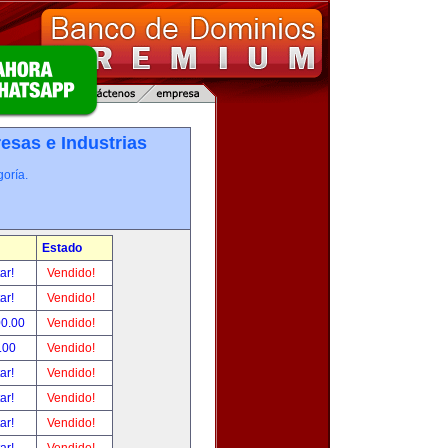
esas e Industrias
oría.
Estado
tar!
Vendido!
tar!
Vendido!
00.00
Vendido!
.00
Vendido!
tar!
Vendido!
tar!
Vendido!
tar!
Vendido!