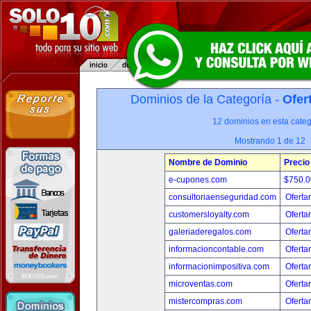
Dominios de la Categoría -
Ofer
12 dominios en esta categ
Mostrando 1 de 12
Nombre de Dominio
Precio
e-cupones.com
$750.
consultoriaenseguridad.com
Oferta
customersloyalty.com
Oferta
galeriaderegalos.com
Oferta
informacioncontable.com
Oferta
informacionimpositiva.com
Oferta
microventas.com
Oferta
mistercompras.com
Oferta