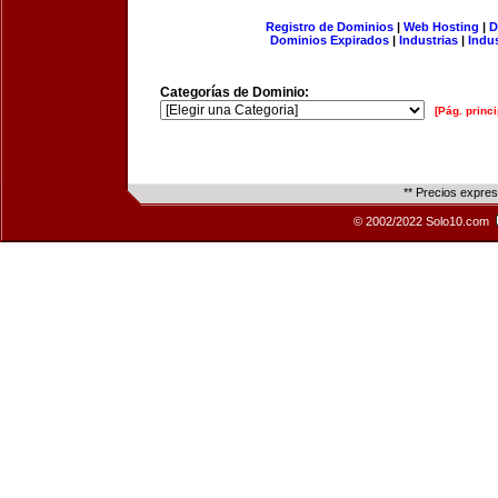
Registro de Dominios
|
Web Hosting
|
D
Dominios Expirados
|
Industrias
|
Indu
Categorías de Dominio:
[Pág. princi
** Precios expre
© 2002/2022 Solo10.com