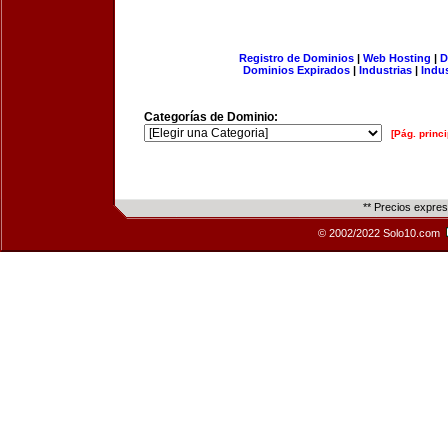
Registro de Dominios
|
Web Hosting
|
D
Dominios Expirados
|
Industrias
|
Indu
Categorías de Dominio:
[Pág. princi
** Precios expre
© 2002/2022 Solo10.com