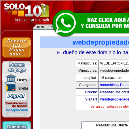
webdepropiedad
El dueño de este dominio lo ha
Mayusculas:
WEBDEPROPIED
Minusculas:
webdepropiedade
Longitud:
16 caracteres
Categorias:
Inmuebles y Prop
Precio:
Realizar una ofer
Visitar!
webdepropiedad
Serán consideradas ofer
Realizar una Oferta