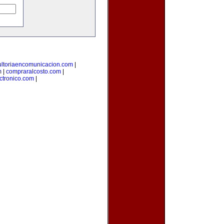
ultoriaencomunicacion.com
|
m
|
compraralcosto.com
|
ectronico.com
|