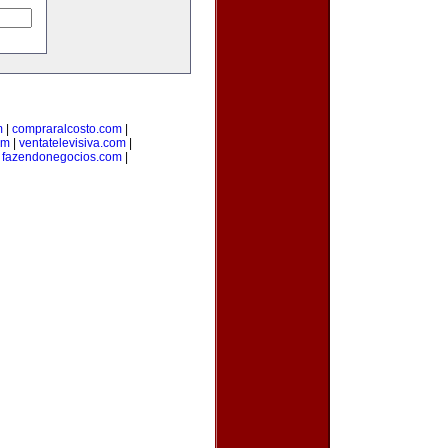
m
|
compraralcosto.com
|
om
|
ventatelevisiva.com
|
|
fazendonegocios.com
|