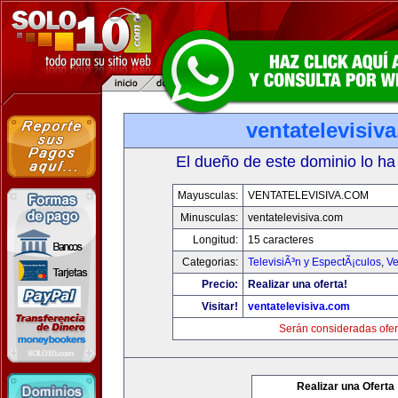
ventatelevisiv
El dueño de este dominio lo ha
Mayusculas:
VENTATELEVISIVA.COM
Minusculas:
ventatelevisiva.com
Longitud:
15 caracteres
Categorias:
TelevisiÃ³n y EspectÃ¡culos
,
Ve
Precio:
Realizar una oferta!
Visitar!
ventatelevisiva.com
Serán consideradas ofer
Realizar una Oferta