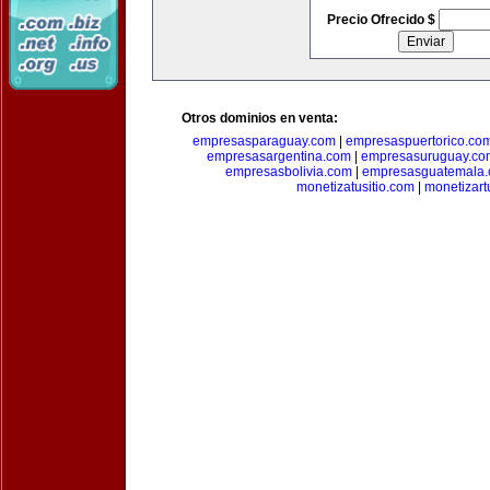
Precio Ofrecido $
Otros dominios en venta:
empresasparaguay.com
|
empresaspuertorico.co
empresasargentina.com
|
empresasuruguay.co
empresasbolivia.com
|
empresasguatemala
monetizatusitio.com
|
monetizar