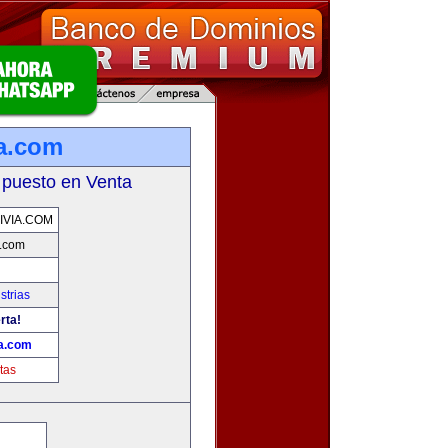
a.com
 puesto en Venta
VIA.COM
a.com
strias
rta!
a.com
tas