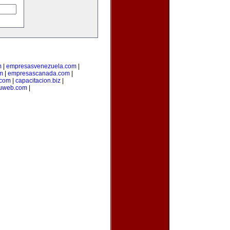
m
|
empresasvenezuela.com
|
m
|
empresascanada.com
|
.com
|
capacitacion.biz
|
tuweb.com
|