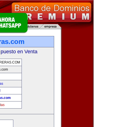
ras.com
 puesto en Venta
ERERAS.COM
s.com
as
!
as.com
tas