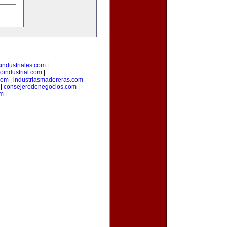
sindustriales.com
|
loindustrial.com
|
com
|
industriasmadereras.com
|
consejerodenegocios.com
|
om
|