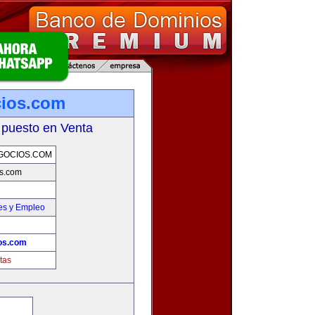
cios.com
 puesto en Venta
GOCIOS.COM
s.com
es y Empleo
os.com
tas