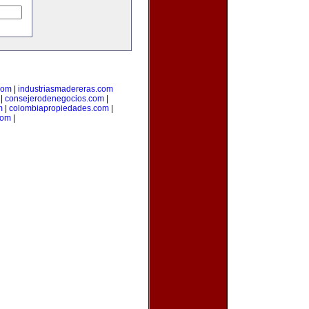
com
|
industriasmadereras.com
|
consejerodenegocios.com
|
m
|
colombiapropiedades.com
|
com
|