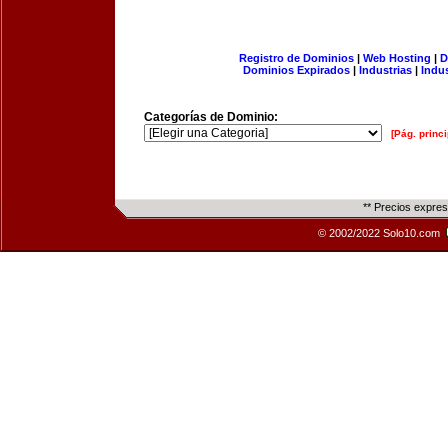
Registro de Dominios
|
Web Hosting
|
D
Dominios Expirados
|
Industrias
|
Indu
Categorías de Dominio:
[Pág. princi
** Precios expre
© 2002/2022 Solo10.com