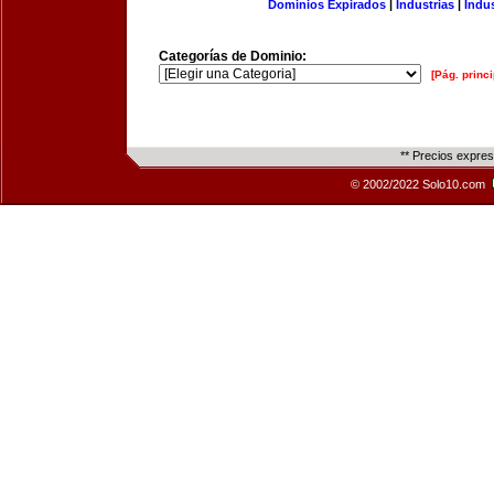
Dominios Expirados
|
Industrias
|
Indu
Categorías de Dominio:
[Pág. princi
** Precios expre
© 2002/2022 Solo10.com