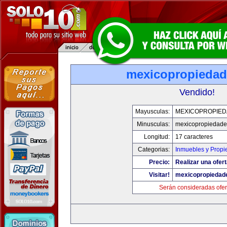
mexicopropieda
Vendido!
Mayusculas:
MEXICOPROPIE
Minusculas:
mexicopropiedad
Longitud:
17 caracteres
Categorias:
Inmuebles y Prop
Precio:
Realizar una ofert
Visitar!
mexicopropiedad
Serán consideradas ofer