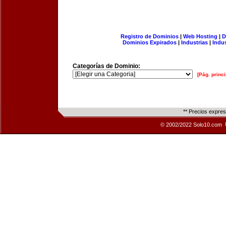
Registro de Dominios
|
Web Hosting
|
D
Dominios Expirados
|
Industrias
|
Indu
Categorías de Dominio:
[Pág. princi
** Precios expre
© 2002/2022 Solo10.com