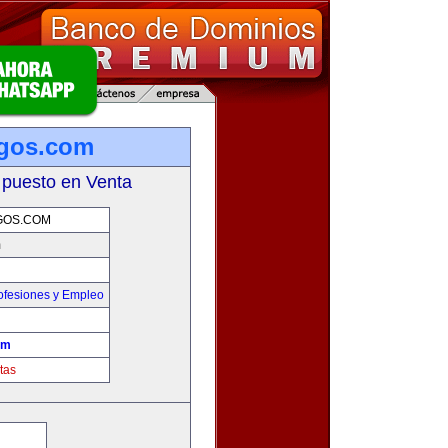
sgos.com
 puesto en Venta
GOS.COM
m
ofesiones y Empleo
om
tas