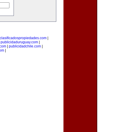
clasificadospropiedades.com
|
|
publicidaduruguay.com
|
.com
|
publicidadchile.com
|
com
|