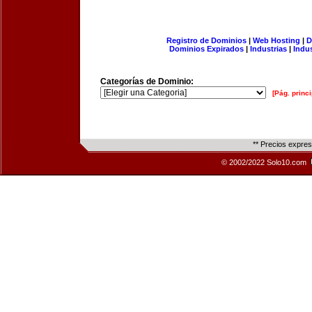
Registro de Dominios
|
Web Hosting
|
D
Dominios Expirados
|
Industrias
|
Indu
Categorías de Dominio:
[Pág. princi
** Precios expre
© 2002/2022 Solo10.com