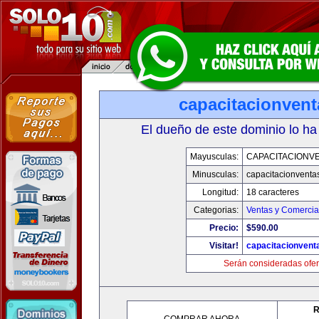
capacitacionven
El dueño de este dominio lo ha
Mayusculas:
CAPACITACIONV
Minusculas:
capacitacionventa
Longitud:
18 caracteres
Categorias:
Ventas y Comercia
Precio:
$590.00
Visitar!
capacitacionvent
Serán consideradas ofer
R