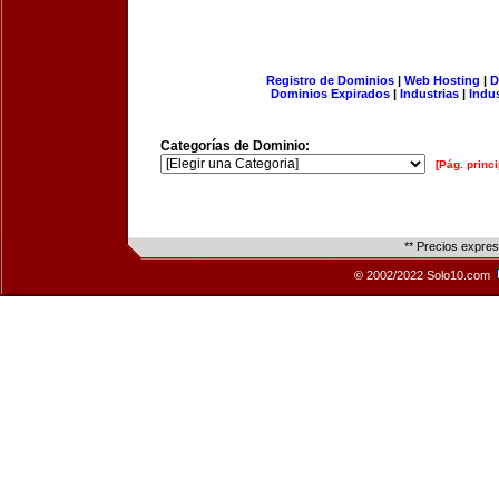
Registro de Dominios
|
Web Hosting
|
D
Dominios Expirados
|
Industrias
|
Indu
Categorías de Dominio:
[Pág. princi
** Precios expre
© 2002/2022 Solo10.com