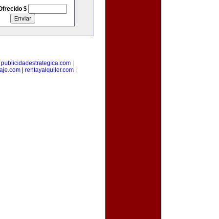
Ofrecido $
|
publicidadestrategica.com
|
iaje.com
|
rentayalquiler.com
|