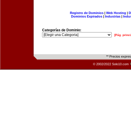
Registro de Dominios
|
Web Hosting
|
D
Dominios Expirados
|
Industrias
|
Indu
Categorías de Dominio:
[Pág. princi
** Precios expre
© 2002/2022 Solo10.com