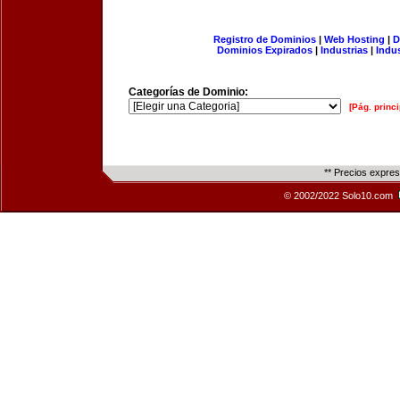
Registro de Dominios
|
Web Hosting
|
D
Dominios Expirados
|
Industrias
|
Indu
Categorías de Dominio:
[Pág. princi
** Precios expre
© 2002/2022 Solo10.com