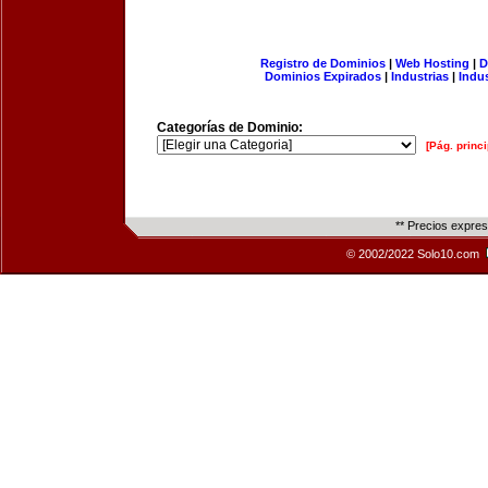
Registro de Dominios
|
Web Hosting
|
D
Dominios Expirados
|
Industrias
|
Indu
Categorías de Dominio:
[Pág. princi
** Precios expre
© 2002/2022 Solo10.com