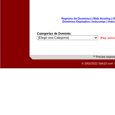
Registro de Dominios
|
Web Hosting
|
D
Dominios Expirados
|
Industrias
|
Indu
Categorías de Dominio:
[Pág. princi
** Precios expre
© 2002/2022 Solo10.com