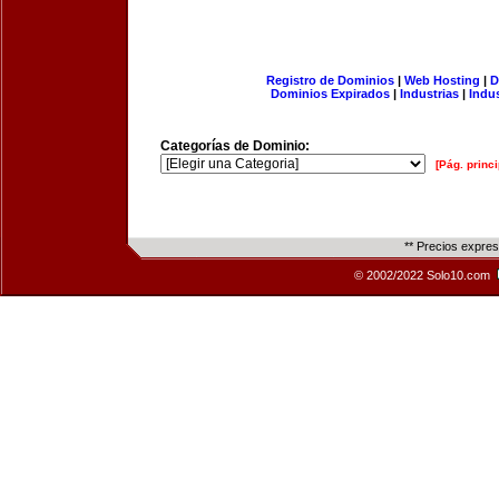
Registro de Dominios
|
Web Hosting
|
D
Dominios Expirados
|
Industrias
|
Indu
Categorías de Dominio:
[Pág. princi
** Precios expre
© 2002/2022 Solo10.com