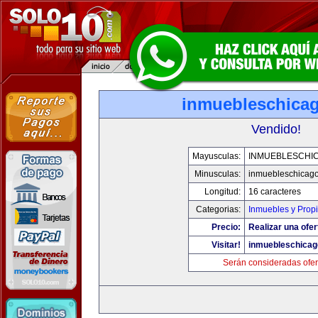
inmuebleschica
Vendido!
Mayusculas:
INMUEBLESCHI
Minusculas:
inmuebleschicag
Longitud:
16 caracteres
Categorias:
Inmuebles y Prop
Precio:
Realizar una ofer
Visitar!
inmuebleschica
Serán consideradas ofer