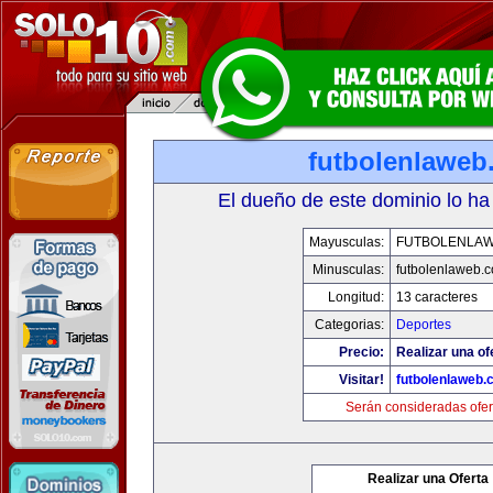
futbolenlaweb
El dueño de este dominio lo ha
Mayusculas:
FUTBOLENLA
Minusculas:
futbolenlaweb.
Longitud:
13 caracteres
Categorias:
Deportes
Precio:
Realizar una of
Visitar!
futbolenlaweb
Serán consideradas ofer
Realizar una Oferta