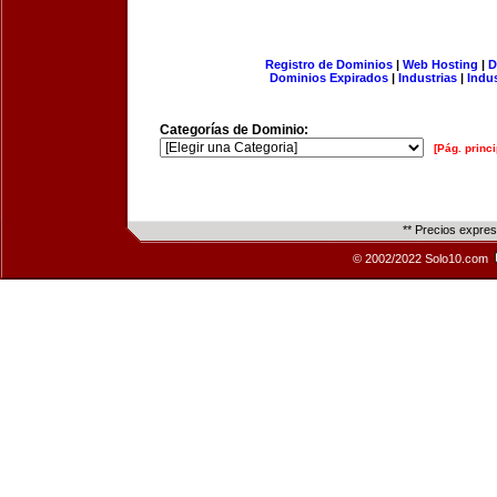
Registro de Dominios
|
Web Hosting
|
D
Dominios Expirados
|
Industrias
|
Indu
Categorías de Dominio:
[Pág. princi
** Precios expre
© 2002/2022 Solo10.com