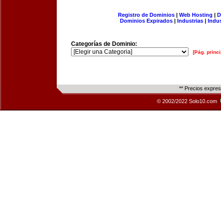
Registro de Dominios
|
Web Hosting
|
D
Dominios Expirados
|
Industrias
|
Indu
Categorías de Dominio:
[Pág. princi
** Precios expre
© 2002/2022 Solo10.com