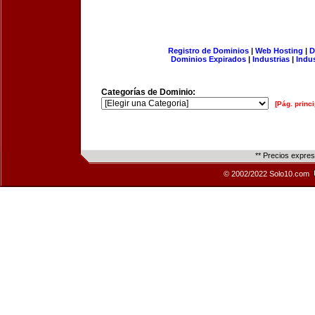
Registro de Dominios
|
Web Hosting
|
D
Dominios Expirados
|
Industrias
|
Indu
Categorías de Dominio:
[Pág. princi
** Precios expre
© 2002/2022 Solo10.com