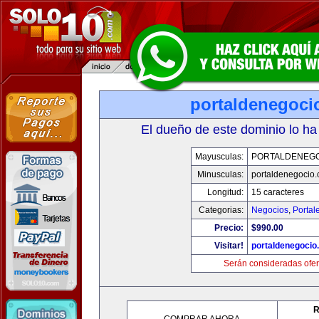
portaldenegoci
El dueño de este dominio lo ha
Mayusculas:
PORTALDENEG
Minusculas:
portaldenegocio
Longitud:
15 caracteres
Categorias:
Negocios
,
Portal
Precio:
$990.00
Visitar!
portaldenegocio
Serán consideradas ofer
R