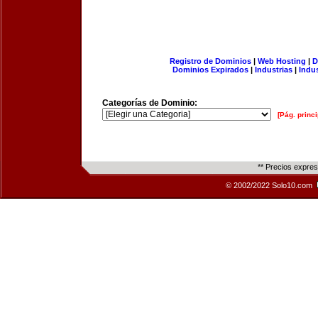
Registro de Dominios
|
Web Hosting
|
D
Dominios Expirados
|
Industrias
|
Indu
Categorías de Dominio:
[Pág. princi
** Precios expre
© 2002/2022 Solo10.com