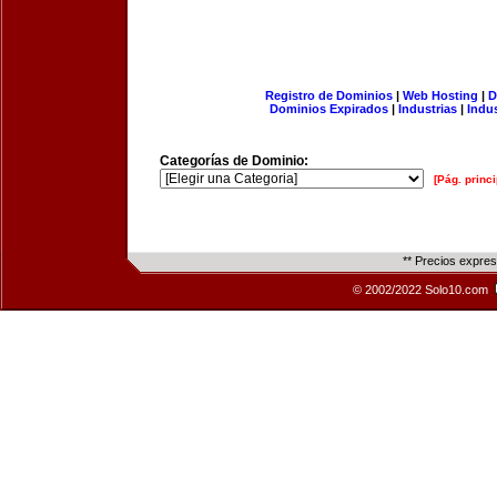
Registro de Dominios
|
Web Hosting
|
D
Dominios Expirados
|
Industrias
|
Indu
Categorías de Dominio:
[Pág. princi
** Precios expre
© 2002/2022 Solo10.com