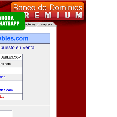
ebles.com
 puesto en Venta
MUEBLES.COM
les.com
ades
bles.com
tas