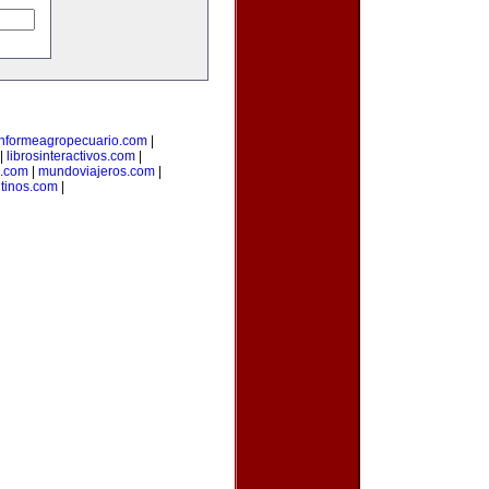
informeagropecuario.com
|
|
librosinteractivos.com
|
s.com
|
mundoviajeros.com
|
tinos.com
|