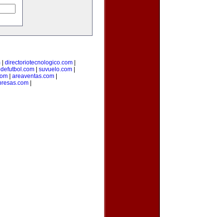
m
|
directoriotecnologico.com
|
odefutbol.com
|
suvuelo.com
|
com
|
areaventas.com
|
presas.com
|