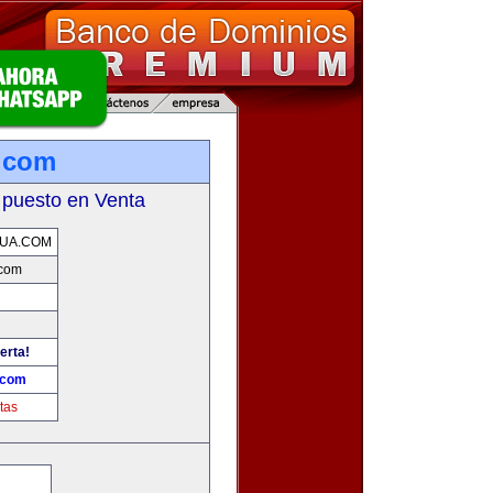
.com
 puesto en Venta
UA.COM
.com
erta!
.com
tas