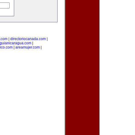
l.com
|
directoriocanada.com
|
guianicaragua.com
|
ico.com
|
areamujer.com
|