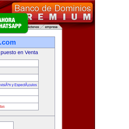
n.com
 puesto en Venta
visiÃ³n y EspectÃ¡culos
tas