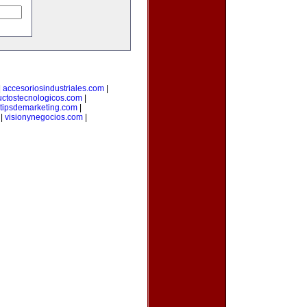
|
accesoriosindustriales.com
|
uctostecnologicos.com
|
tipsdemarketing.com
|
|
visionynegocios.com
|