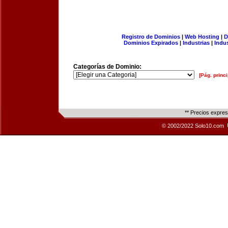
Registro de Dominios
|
Web Hosting
|
D
Dominios Expirados
|
Industrias
|
Indu
Categorías de Dominio:
[Pág. princi
** Precios expre
© 2002/2022 Solo10.com