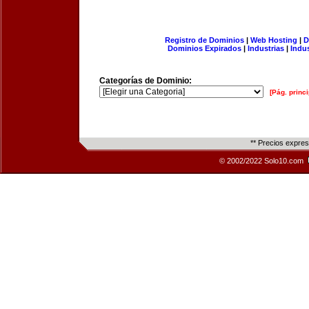
Registro de Dominios
|
Web Hosting
|
D
Dominios Expirados
|
Industrias
|
Indu
Categorías de Dominio:
[Pág. princi
** Precios expre
© 2002/2022 Solo10.com