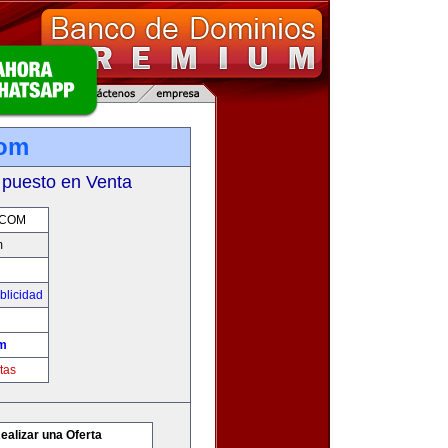
com
 puesto en Venta
.COM
m
blicidad
om
tas
ealizar una Oferta