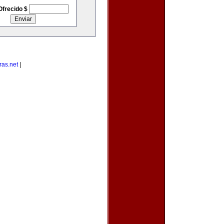
Ofrecido $
as.net
|