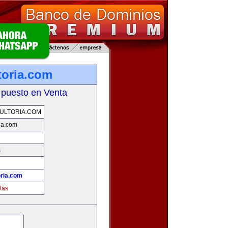
oria.com
 puesto en Venta
ULTORIA.COM
ia.com
s
ria.com
tas