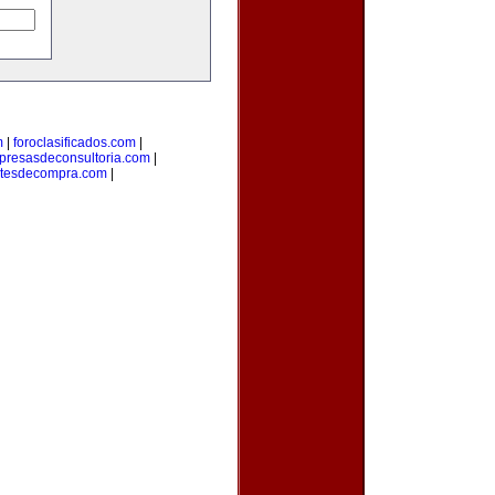
m
|
foroclasificados.com
|
resasdeconsultoria.com
|
tesdecompra.com
|