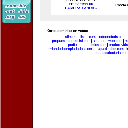
COMPRAR AHORA
Precio $
699.00
Precio 
COMPRAR AHORA
Otros dominios en venta:
alimentoslistos.com
|
todoenoferta.com
|
propuestacomercial.com
|
alquileresweb.com
|
m
portfoliodedominios.com
|
productivid
arriendodepropiedades.com
|
ecapacitacion.com
|
i
productosdeoferta.co