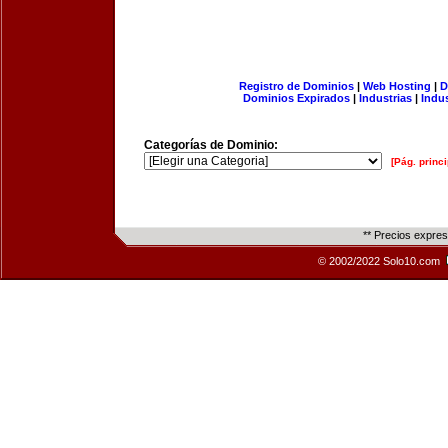
Registro de Dominios
|
Web Hosting
|
D
Dominios Expirados
|
Industrias
|
Indu
Categorías de Dominio:
[Pág. princi
** Precios expre
© 2002/2022 Solo10.com