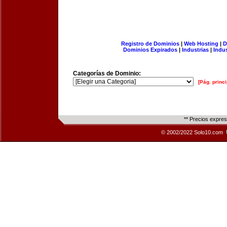
Registro de Dominios
|
Web Hosting
|
D
Dominios Expirados
|
Industrias
|
Indu
Categorías de Dominio:
[Pág. princi
** Precios expre
© 2002/2022 Solo10.com