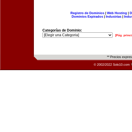
Registro de Dominios
|
Web Hosting
|
D
Dominios Expirados
|
Industrias
|
Indu
Categorías de Dominio:
[Pág. princi
** Precios expre
© 2002/2022 Solo10.com