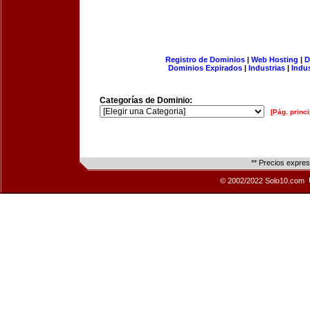
Registro de Dominios
|
Web Hosting
|
D
Dominios Expirados
|
Industrias
|
Indu
Categorías de Dominio:
[Pág. princi
** Precios expre
© 2002/2022 Solo10.com