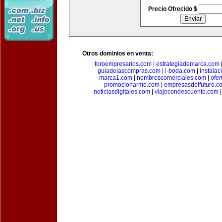
Precio Ofrecido $
Otros dominios en venta:
foroempresarios.com
|
estrategiademarca.com
guiadelascompras.com
|
i-boda.com
|
instala
marca1.com
|
nombrescomerciales.com
|
ofe
promocionarme.com
|
empresasdelfuturo.c
noticiasdigitales.com
|
viajecondescuento.com