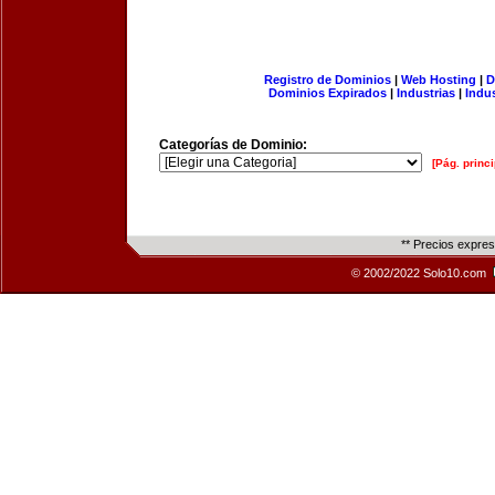
Registro de Dominios
|
Web Hosting
|
D
Dominios Expirados
|
Industrias
|
Indu
Categorías de Dominio:
[Pág. princi
** Precios expre
© 2002/2022 Solo10.com