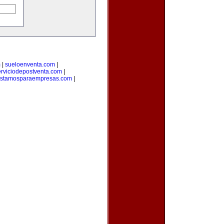
m
|
sueloenventa.com
|
erviciodepostventa.com
|
estamosparaempresas.com
|