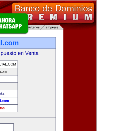
l.com
 puesto en Venta
IAL.COM
.com
rta!
l.com
tas