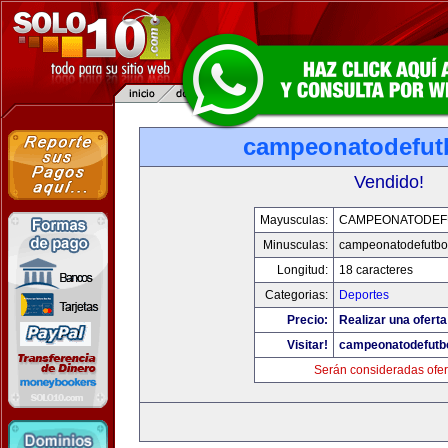
campeonatodefut
Vendido!
Mayusculas:
CAMPEONATODEF
Minusculas:
campeonatodefutbo
Longitud:
18 caracteres
Categorias:
Deportes
Precio:
Realizar una oferta
Visitar!
campeonatodefutb
Serán consideradas ofer