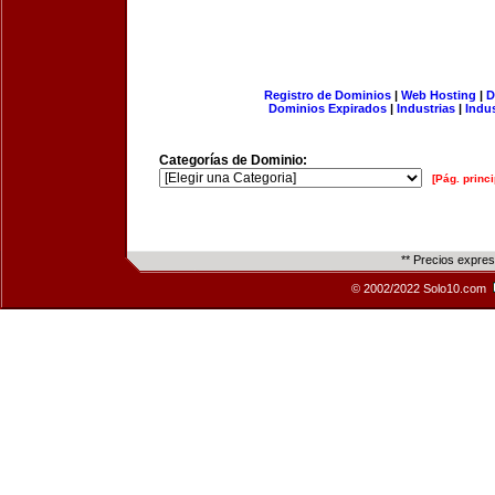
Registro de Dominios
|
Web Hosting
|
D
Dominios Expirados
|
Industrias
|
Indu
Categorías de Dominio:
[Pág. princi
** Precios expre
© 2002/2022 Solo10.com