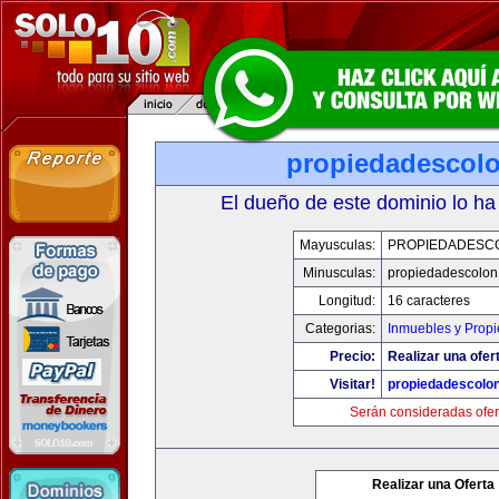
propiedadescol
El dueño de este dominio lo ha
Mayusculas:
PROPIEDADESC
Minusculas:
propiedadescolon
Longitud:
16 caracteres
Categorias:
Inmuebles y Prop
Precio:
Realizar una ofer
Visitar!
propiedadescolo
Serán consideradas ofer
Realizar una Oferta