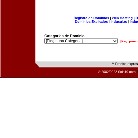
Registro de Dominios
|
Web Hosting
|
D
Dominios Expirados
|
Industrias
|
Indu
Categorías de Dominio:
[Pág. princi
** Precios expre
© 2002/2022 Solo10.com