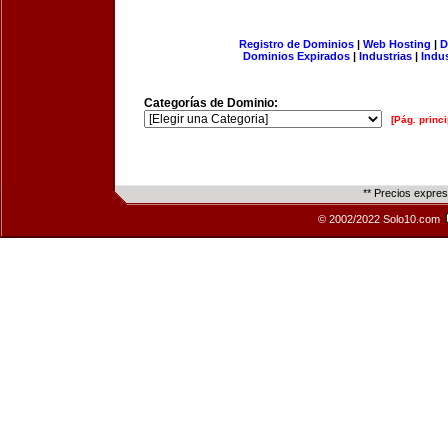
Registro de Dominios
|
Web Hosting
|
D
Dominios Expirados
|
Industrias
|
Indu
Categorías de Dominio:
[Pág. princi
** Precios expre
© 2002/2022 Solo10.com