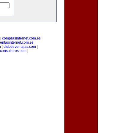
|
comprasinternet.com.es
|
entasinternet.com.es
|
m
|
clubdeventajas.com
|
-consultores.com
|