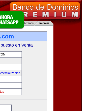
s.com
 puesto en Venta
COM
omercializacion
tas