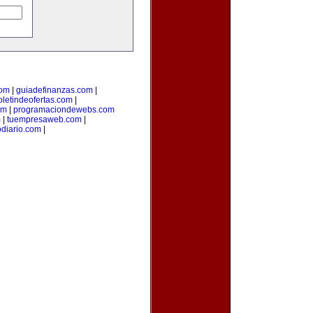
com
|
guiadefinanzas.com
|
oletindeofertas.com
|
om
|
programaciondewebs.com
m
|
tuempresaweb.com
|
odiario.com
|