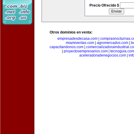
Precio Ofrecido $
Otros dominios en venta:
empresadesdecasa.com
|
comprasnocturnas.
miamiventas.com
|
agromercados.com
|
b
capacitandonos.com
|
comercializadoraindustrial.c
|
proyectosempresarios.com
|
tecnoguia.co
aceleradoradenegocios.com
|
inf