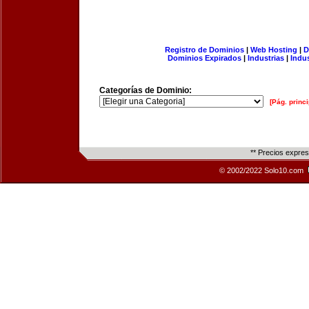
Registro de Dominios
|
Web Hosting
|
D
Dominios Expirados
|
Industrias
|
Indu
Categorías de Dominio:
[Pág. princi
** Precios expre
© 2002/2022 Solo10.com