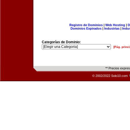
Registro de Dominios
|
Web Hosting
|
D
Dominios Expirados
|
Industrias
|
Indu
Categorías de Dominio:
[Pág. princi
** Precios expre
© 2002/2022 Solo10.com