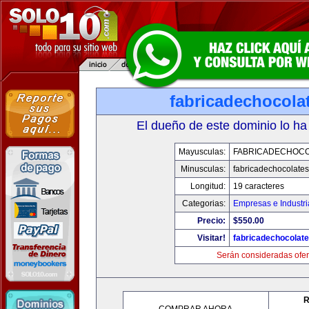
fabricadechocola
El dueño de este dominio lo ha
Mayusculas:
FABRICADECHOC
Minusculas:
fabricadechocolate
Longitud:
19 caracteres
Categorias:
Empresas e Industri
Precio:
$550.00
Visitar!
fabricadechocolat
Serán consideradas ofer
R